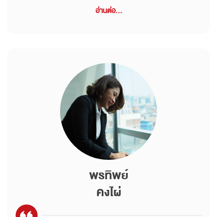
อ่านต่อ...
พรทิพย์
คงไผ่